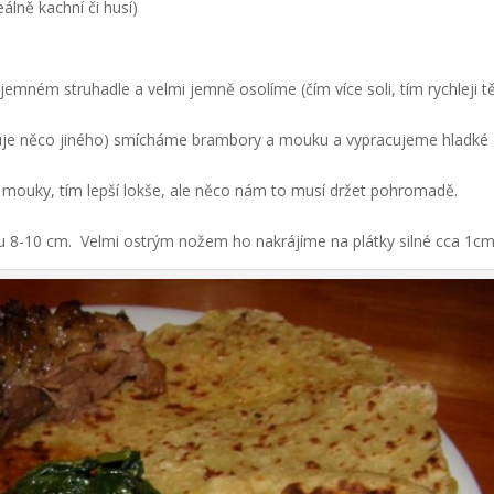
álně kachní či husí)
ném struhadle a velmi jemně osolíme (čím více soli, tím rychleji t
vuje něco jiného) smícháme brambory a mouku a vypracujeme hladké
mouky, tím lepší lokše, ale něco nám to musí držet pohromadě.
u 8-10 cm. Velmi ostrým nožem ho nakrájíme na plátky silné cca 1cm