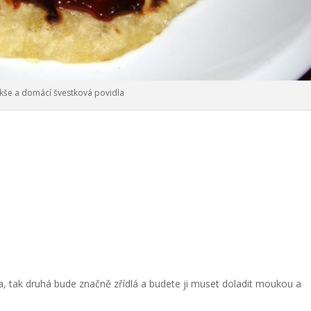
kše a domácí švestková povidla
sta, tak druhá bude značně zřídlá a budete ji muset doladit moukou a