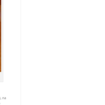
, na
é