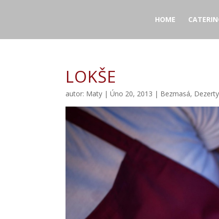
HOME
CATERIN
LOKŠE
autor:
Maty
|
Úno 20, 2013
|
Bezmasá
,
Dezerty 