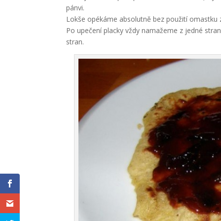
pánvi.
Lokše opékáme absolutně bez použití omastku z
Po upečení placky vždy namažeme z jedné stran
stran.