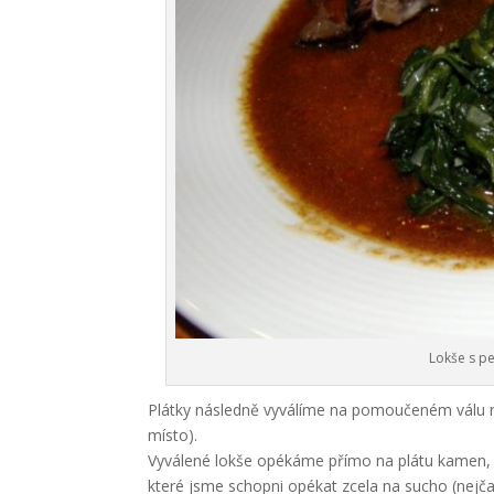
Lokše s p
Plátky následně vyválíme na pomoučeném válu n
místo).
Vyválené lokše opékáme přímo na plátu kamen, n
které jsme schopni opékat zcela na sucho (nejčas