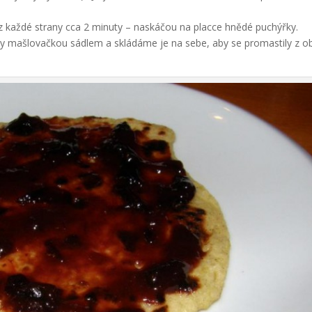
 každé strany cca 2 minuty – naskáčou na placce hnědé puchýřky.
y mašlovačkou sádlem a skládáme je na sebe, aby se promastily z o